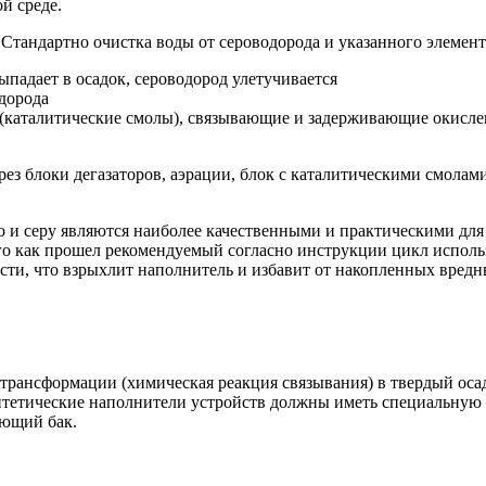
й среде.
тандартно очистка воды от сероводорода и указанного элемента
падает в осадок, сероводород улетучивается
дорода
(каталитические смолы), связывающие и задерживающие окисленны
ез блоки дегазаторов, аэрации, блок с каталитическими смолам
 и серу являются наиболее качественными и практическими для
ого как прошел рекомендуемый согласно инструкции цикл испол
сти, что взрыхлит наполнитель и избавит от накопленных вредн
трансформации (химическая реакция связывания) в твердый осад
нтетические наполнители устройств должны иметь специальную п
ующий бак.