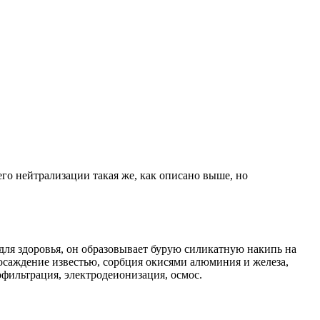
го нейтрализации такая же, как описано выше, но
о для здоровья, он образовывает бурую силикатную накипь на
осаждение известью, сорбция окисями алюминия и железа,
офильтрация, электродеионизация, осмос.