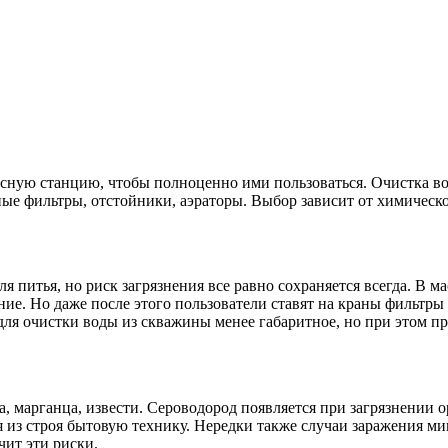
осную станцию, чтобы полноценно ими пользоваться. Очистка в
е фильтры, отстойники, аэраторы. Выбор зависит от химическо
 питья, но риск загрязнения все равно сохраняется всегда. В ма
ие. Но даже после этого пользователи ставят на краны фильтры
ля очистки воды из скважины менее габаритное, но при этом пр
, марганца, извести. Сероводород появляется при загрязнении 
 из строя бытовую технику. Нередки также случаи заражения м
чит эти риски.