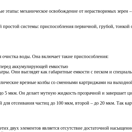
е этапы: механическое освобождение от нерастворимых зерен – 
й простой системы: приспособления первичной, грубой, тонкой
 очистка воды. Она включает такие приспособления:
ы перед аккумулирующей емкостью
ьтры. Они выглядят как габаритные емкости с песком и специал
ллические врезные колбы со сменными картриджами на выходной
до 5 мкм. Он делает мутную жидкость прозрачной и завершает ц
 для отсеивания частиц до 100 мкм, второй – до 20 мкм. Так кар
тих двух элементов является отсутствие достаточной насыщенно