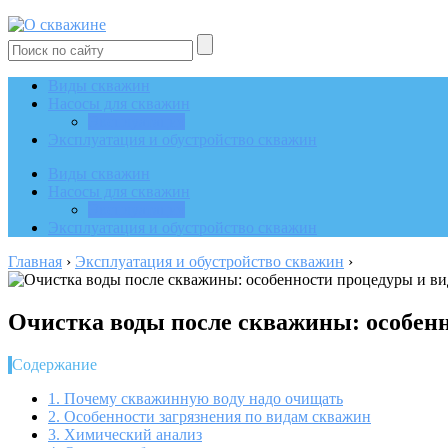
Виды скважин
Насосы для скважин
Эксплуатация
Эксплуатация и обустройство скважин
Виды скважин
Насосы для скважин
Эксплуатация
Эксплуатация и обустройство скважин
Главная
›
Эксплуатация и обустройство скважин
›
Очистка воды после скважины: особен
Содержание
1.
Почему скважинную воду надо очищать
2.
Особенности загрязнения по видам скважин
3.
Химический анализ