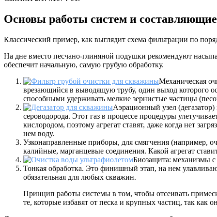
Основы работы систем и составляющие
Классический пример, как выглядит схема фильтрации по поря
На дне вместо песчано-глиняной подушки рекомендуют насыпа
обеспечит начальную, самую грубую обработку.
Механическая оч
врезающийся в выводящую трубу, один выход которого о
способными удерживать мелкие зернистые частицы (песо
Аэрационный узел (дегазатор)
сероводорода. Этот газ в процессе процедуры улетучивае
кислородом, поэтому агрегат ставят, даже когда нет загр
нем воду.
Узконаправленные приборы, для смягчения (например, о
калийные, марганцевые соединения. Какой агрегат стави
Биозащита: механизмы 
Тонкая обработка. Это финишный этап, на нем улавливаю
обязательная для любых скважин.
Принцип работы системы в том, чтобы отсеивать примеси 
те, которые избавят от песка и крупных частиц, так как о