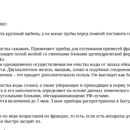
дку:
ть крупный щебень, а на конце трубы перед помпой поставить 
истка скважин. Применяют прибор для отсеивания примесей фрак
снащен полой колбой со сменными блоками цилиндрической фор
к).
 и одновременно осуществляемая им очистка воды от запаха обя
тся. Двухвалентное железо, мышьяк, олово и подобные соединен
язнения – это придает дополнительную пользу. Он выглядит как 
чистка воды солью), а также убирающие и приводящие в норму т
ть и его наполнитель определяют на основе данных химического 
с угольными блоками, обеззараживающими УФ-лучами.
тся включения до 5 мкм. Такие приборы распространены в быту, 
по мере возрастания их фракции, то есть, если есть аппараты д
ни быстро засорят их.