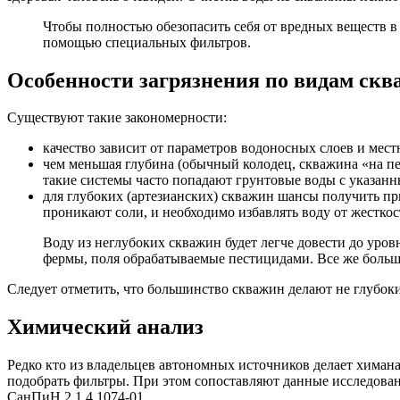
Чтобы полностью обезопасить себя от вредных веществ в
помощью специальных фильтров.
Особенности загрязнения по видам ск
Существуют такие закономерности:
качество зависит от параметров водоносных слоев и мест
чем меньшая глубина (обычный колодец, скважина «на пе
такие системы часто попадают грунтовые воды с указан
для глубоких (артезианских) скважин шансы получить пр
проникают соли, и необходимо избавлять воду от жесткост
Воду из неглубоких скважин будет легче довести до уров
фермы, поля обрабатываемые пестицидами. Все же большу
Следует отметить, что большинство скважин делают не глубоки
Химический анализ
Редко кто из владельцев автономных источников делает химана
подобрать фильтры. При этом сопоставляют данные исследован
СанПиН 2.1.4.1074-01.