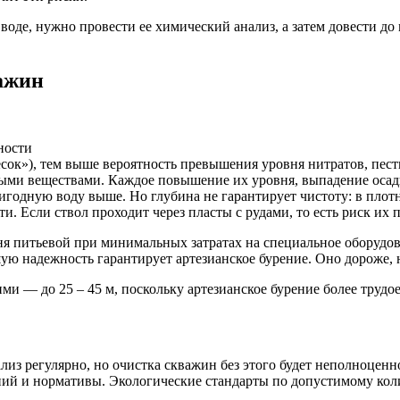
 воде, нужно провести ее химический анализ, а затем довести д
важин
ности
сок»), тем выше вероятность превышения уровня нитратов, пест
ными веществами. Каждое повышение их уровня, выпадение осад
игодную воду выше. Но глубина не гарантирует чистоту: в плот
и. Если ствол проходит через пласты с рудами, то есть риск их
ня питьевой при минимальных затратах на специальное оборудова
ю надежность гарантирует артезианское бурение. Оно дороже, 
ми — до 25 – 45 м, поскольку артезианское бурение более трудо
лиз регулярно, но очистка скважин без этого будет неполноценн
ий и нормативы. Экологические стандарты по допустимому коли