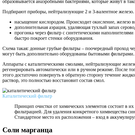
образовывается анаэробными бактериями, которые живут в тако
Подбирают приборы, нейтрализующие 2 и 3-валентное железо. С
насыщение кислородом. Происходит окисление, железо вы
дополнительная аэрация, удаляющая тухлый запах серово
прогонка через фильтр с синтетическими наполнителями 
быстро покроет стенки оборудования.
Схема такая: донные грубые фильтры – поочередный проход чер
могут быть дополнительно оборудованы бытовыми фильтрами.
Аппараты с каталитическими смолами, нейтрализующие железо
регенерировать автоматически или в ручном режиме. После т
этого достаточно повернуть в обратную сторону течение жидко
раствор, это полностью восстановит состав смол.
Каталитический фильтр
Принцип очистки от химических элементов состоит в их 
фильтрацией. Для удаления конкретного химвещества си
Стандартное место их расположения – вход в аккумулир
Соли марганца