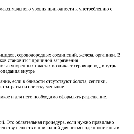
о максимального уровня пригодности к употреблению с
ицидов, сероводородных соединений, железа, органики. В
ков становится причиной загрязнения
но закупоренных пластах возникает сероводород, внутрь
 попадания внутрь
ние, если в близости отсутствуют болота, септики,
но затраты на очистку меньшие.
емкое и для него необходимо оформлять разрешение.
ой. Это обязательная процедура, если нужно правильно
честву веществ в пригодной для питья воде прописаны в