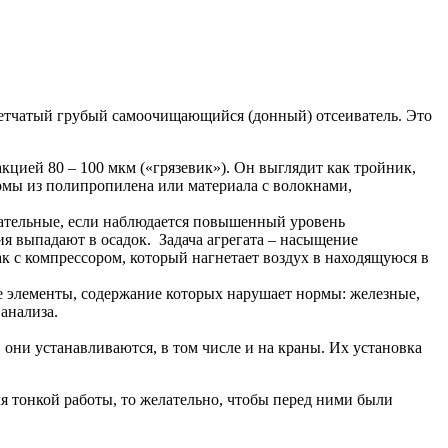
сетчатый грубый самоочищающийся (донный) отсеиватель. Это
цией 80 – 100 мкм («грязевик»). Он выглядит как тройник,
мы из полипропилена или материала с волокнами,
зательные, если наблюдается повышенный уровень
ия выпадают в осадок. Задача агрегата – насыщение
бак с компрессором, который нагнетает воздух в находящуюся в
е элементы, содержание которых нарушает нормы: железные,
анализа.
они устанавливаются, в том числе и на краны. Их установка
ля тонкой работы, то желательно, чтобы перед ними были