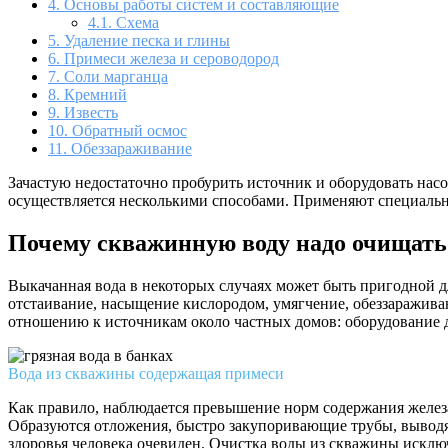
4.
Основы работы систем и составляющие
4.1.
Схема
5.
Удаление песка и глины
6.
Примеси железа и сероводород
7.
Соли марганца
8.
Кремний
9.
Известь
10.
Обратный осмос
11.
Обеззараживание
Зачастую недостаточно пробурить источник и оборудовать нас
осуществляется несколькими способами. Применяют специальны
Почему скважинную воду надо очищать
Выкачанная вода в некоторых случаях может быть пригодной для
отстаивание, насыщение кислородом, умягчение, обеззараживан
отношению к источникам около частных домов: оборудование д
Вода из скважины содержащая примеси
Как правило, наблюдается превышение норм содержания железа
Образуются отложения, быстро закупоривающие трубы, выводя
здоровья человека очевиден. Очистка воды из скважины исклю